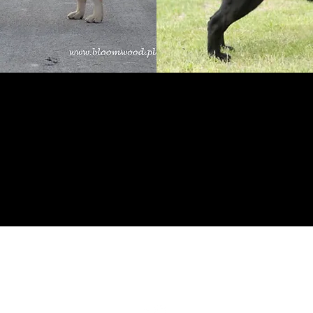
mocnys@live.fi
+358 44 578 0660