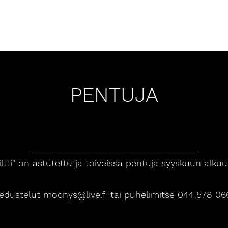
HOME
MALES
FEMALES
YO
PENTUJA
_____________________________________
iltti" on astutettu ja toiveissa pentuja syyskuun alku
iedustelut
mocnys@live.fi
tai puhelimitse 044 578 06